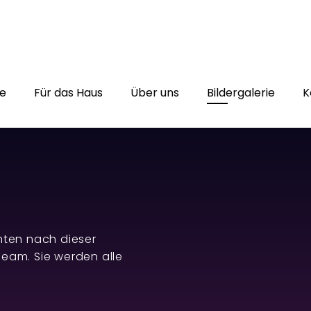
ting.pl/opalwroclaw/opal.wroclaw.pl/public_html/
on line
124
te
Für das Haus
Über uns
Bildergalerie
K
chten nach dieser
Team. Sie werden alle