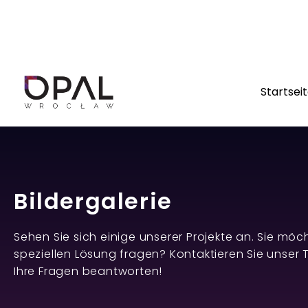
Notice
: Undefined index: options in
/home/klient.dhos
pro/modules/theme-builder/widgets/site-logo.php
Startsei
Bildergalerie
Sehen Sie sich einige unserer Projekte an. Sie mö
speziellen Lösung fragen? Kontaktieren Sie unser 
Ihre Fragen beantworten!