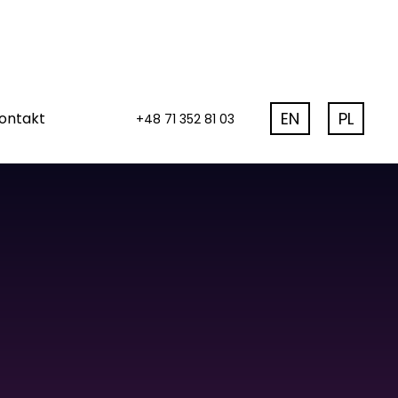
wp-content/plugins/elementor-
EN
PL
ontakt
+48 71 352 81 03