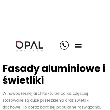
Notice
: Undefined index: options in
/home/klient.dhosting.pl/opalwroclaw/opal.wrocla
content/plugins/elementor-pro/modules/theme-
builder/widgets/site-logo.php
on line
124
Fasady aluminiowe i
świetliki
W nowoczesnej architekturze coraz częściej
stosowane są duże przeszklenia oraz świetliki
dachowe. To coraz bardziej popularne rozwiązania,