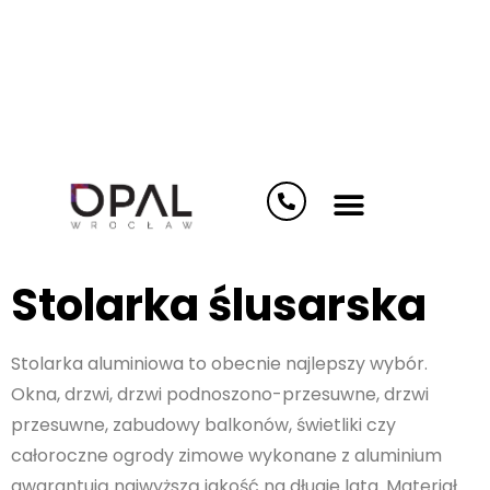
Notice
: Undefined index: options in
/home/klient.dhosting.pl/opalwroclaw/opal.wrocla
content/plugins/elementor-pro/modules/theme-
builder/widgets/site-logo.php
on line
124
Stolarka ślusarska
Stolarka aluminiowa to obecnie najlepszy wybór.
Okna, drzwi, drzwi podnoszono-przesuwne, drzwi
przesuwne, zabudowy balkonów, świetliki czy
całoroczne ogrody zimowe wykonane z aluminium
gwarantują najwyższą jakość na długie lata. Materiał