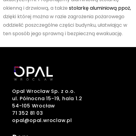
okienną i drzwiową, a także
stolarkę aluminiową ppoż,
dzięki której można w razie zagrożenia pożarowego
oddzielić poszczególne części budynku, ułatwiając w
ten sposób jego sprawną i bezpieczną ewakuację.
Opal Wrocław Sp. z o.o.
ul. Północna 15-19, hala 1.2
54-105 Wrocław
71 352 81 03
opal@opal.wroclaw.pl